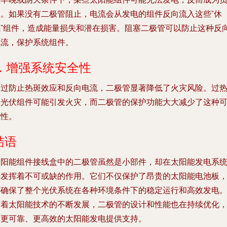
载。如果没有二极管阻止，电流会从发电的组件反向流入这些"休
眠"组件，造成能量损失和潜在损害。阻塞二极管可以防止这种反
电流，保护系统组件。
5. 增强系统安全性
通过防止热斑效应和反向电流，二极管显著降低了火灾风险。过
的光伏组件可能引发火灾，而二极管的保护功能大大减少了这种
能性。
结语
太阳能组件接线盒中的二极管虽然是小部件，却在太阳能发电系
中发挥着不可或缺的作用。它们不仅保护了昂贵的太阳能电池板
还确保了整个光伏系统在各种环境条件下的稳定运行和高效发电
随着太阳能技术的不断发展，二极管的设计和性能也在持续优化
为更可靠、更高效的太阳能发电提供支持。