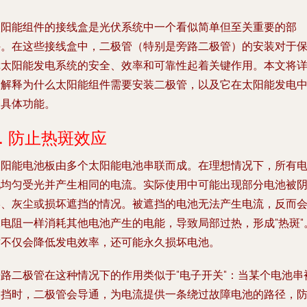
太阳能组件的接线盒是光伏系统中一个看似简单但至关重要的部
件。在这些接线盒中，二极管（特别是旁路二极管）的安装对于
障太阳能发电系统的安全、效率和可靠性起着关键作用。本文将
细解释为什么太阳能组件需要安装二极管，以及它在太阳能发电
的具体功能。
1. 防止热斑效应
太阳能电池板由多个太阳能电池串联而成。在理想情况下，所有
池均匀受光并产生相同的电流。实际使用中可能出现部分电池被
影、灰尘或损坏遮挡的情况。被遮挡的电池无法产生电流，反而
像电阻一样消耗其他电池产生的电能，导致局部过热，形成"热斑"
这不仅会降低发电效率，还可能永久损坏电池。
旁路二极管在这种情况下的作用类似于"电子开关"：当某个电池串
遮挡时，二极管会导通，为电流提供一条绕过故障电池的路径，